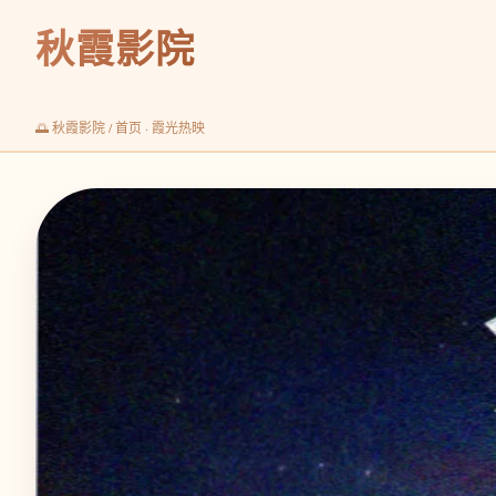
秋霞影院
🌅
秋霞影院
/ 首页 · 霞光热映