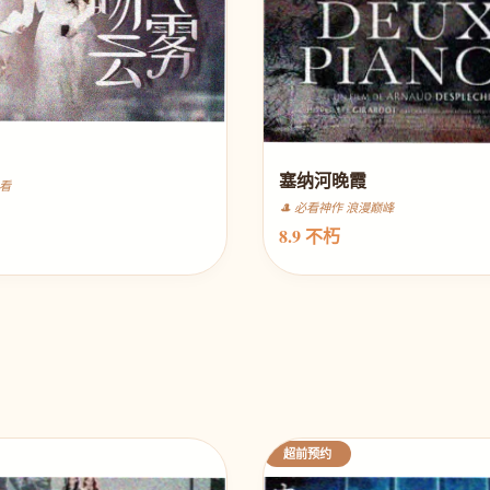
塞纳河晚霞
必看
🎩 必看神作 浪漫巅峰
8.9 不朽
超前预约