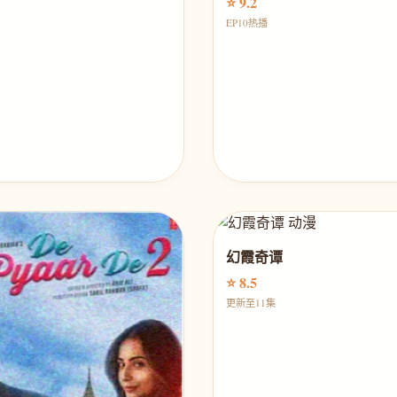
⭐ 9.2
EP10热播
幻霞奇谭
⭐ 8.5
更新至11集