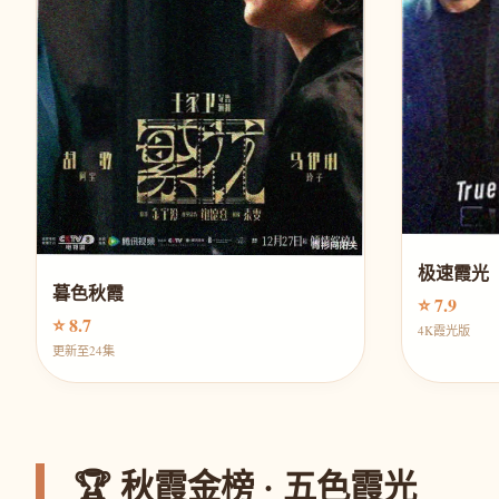
极速霞光
暮色秋霞
⭐ 7.9
⭐ 8.7
4K霞光版
更新至24集
🏆 秋霞金榜 · 五色霞光