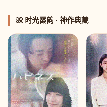
📀 时光霞韵 · 神作典藏