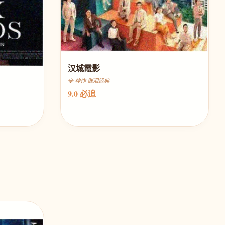
汉城霞影
💎 神作 催泪经典
9.0 必追