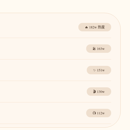
🔥 182w 热度
🎤 163w
✨ 151w
🎬 130w
📺 112w