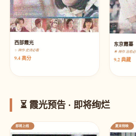
西部霞光
东京霞暮
✨ 神作·史诗必看
🌟 神作 治愈
9.4 高分
9.2 典藏
⏳ 霞光预告 · 即将绚烂
即将上线
夏末待映