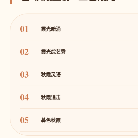
01
霞光暗涌
02
霞光综艺秀
03
秋霞灵语
04
秋霞追击
05
暮色秋霞