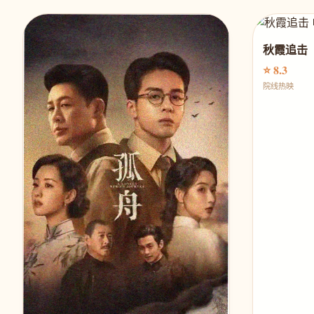
秋霞追击
⭐ 8.3
院线热映